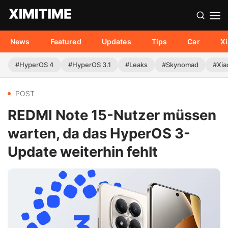
News
Featured
Updates
Tips
Car
X
#HyperOS 4
#HyperOS 3.1
#Leaks
#Skynomad
#Xia
POST
REDMI Note 15-Nutzer müssen
warten, da das HyperOS 3-
Update weiterhin fehlt