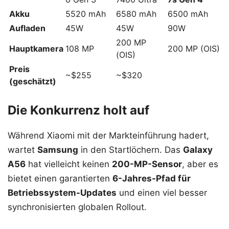
Akku
5520 mAh
6580 mAh
6500 mAh
Aufladen
45W
45W
90W
200 MP
Hauptkamera
108 MP
200 MP (OIS)
(OIS)
Preis
~$255
~$320
(geschätzt)
Die Konkurrenz holt auf
Während Xiaomi mit der Markteinführung hadert,
wartet
Samsung
in den Startlöchern. Das
Galaxy
A56
hat vielleicht keinen
200-MP-Sensor
, aber es
bietet einen garantierten
6-Jahres-Pfad für
Betriebssystem-Updates
und einen viel besser
synchronisierten globalen Rollout.