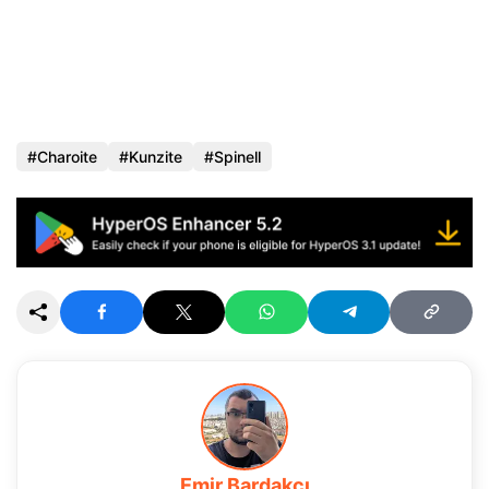
Charoite
Kunzite
Spinell
Emir Bardakçı