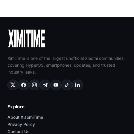
XimiTime is one of the largest unofficial Xiaomi communities,
covering HyperOS, smartphones, updates, and trusted
industry leaks.
Explore
About XiaomiTime
Privacy Policy
Contact Us