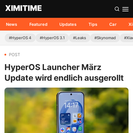
News
Featured
Updates
Tips
Car
X
#HyperOS 4
#HyperOS 3.1
#Leaks
#Skynomad
#Xia
POST
HyperOS Launcher März
Update wird endlich ausgerollt