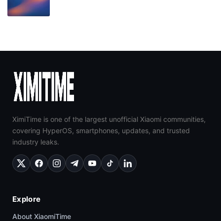
XimiTime is one of the largest unofficial Xiaomi communities,
covering HyperOS, smartphones, updates, and trusted
industry leaks.
Explore
About XiaomiTime