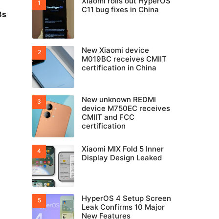
Xiaomi rolls out HyperOS
C11 bug fixes in China
8s
New Xiaomi device
M019BC receives CMIIT
certification in China
New unknown REDMI
device M750EC receives
CMIIT and FCC
certification
Xiaomi MIX Fold 5 Inner
Display Design Leaked
HyperOS 4 Setup Screen
Leak Confirms 10 Major
New Features