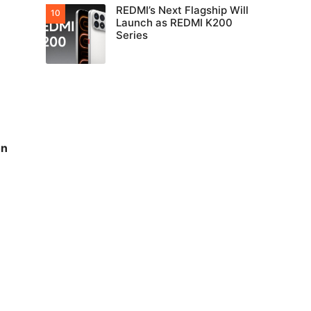
REDMI’s Next Flagship Will
Launch as REDMI K200
Series
on