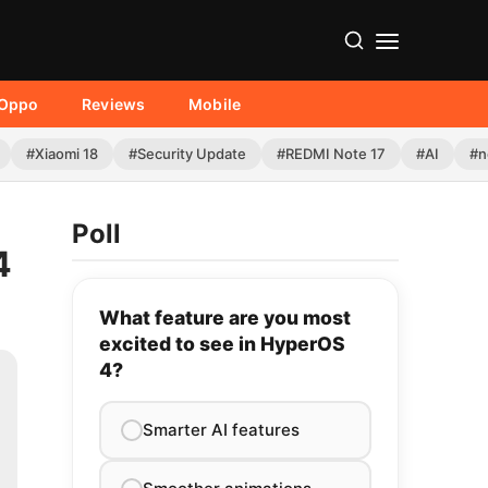
Oppo
Reviews
Mobile
#Xiaomi 18
#Security Update
#REDMI Note 17
#AI
#n
Poll
4
What feature are you most
excited to see in HyperOS
4?
Smarter AI features