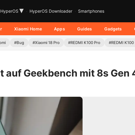
▾
HyperOS
HyperOS Downloader
Smartphones
r
Xiaomi Home
Apps
Guides
Gadgets
omi
#Bug
#Xiaomi 18 Pro
#REDMI K100 Pro
#REDMI K100
ht auf Geekbench mit 8s Gen 