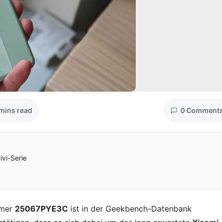
mins read
0 Comment
ivi-Serie
mmer
25067PYE3C
ist in der Geekbench-Datenbank