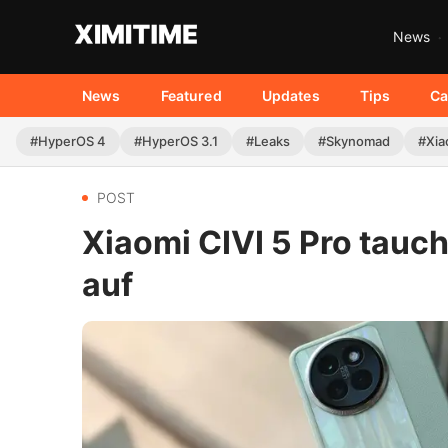
News
News
Featured
Updates
Tips
Ca
#HyperOS 4
#HyperOS 3.1
#Leaks
#Skynomad
#Xia
POST
Xiaomi CIVI 5 Pro tauc
auf