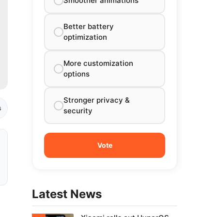
Smoother animations
Better battery
optimization
More customization
options
Stronger privacy &
s
security
Latest News