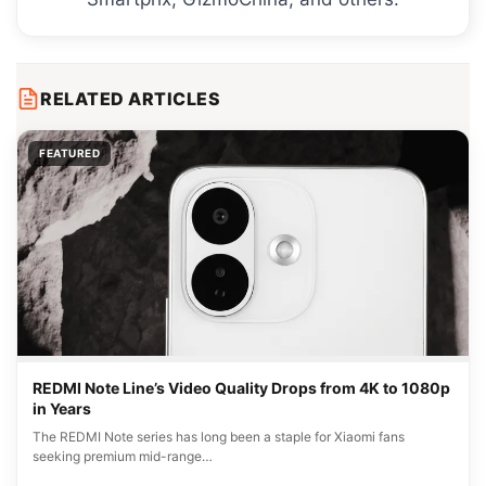
RELATED ARTICLES
FEATURED
REDMI Note Line’s Video Quality Drops from 4K to 1080p
in Years
The REDMI Note series has long been a staple for Xiaomi fans
seeking premium mid-range…