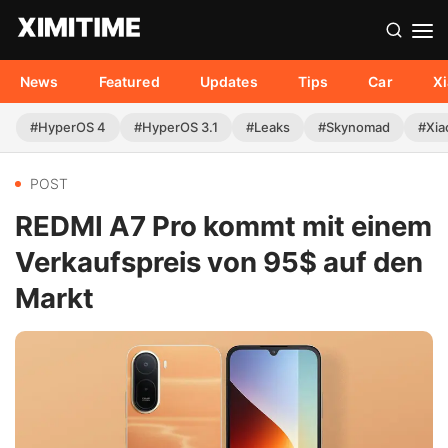
News
Featured
Updates
Tips
Car
X
#HyperOS 4
#HyperOS 3.1
#Leaks
#Skynomad
#Xia
POST
REDMI A7 Pro kommt mit einem
Verkaufspreis von 95$ auf den
Markt