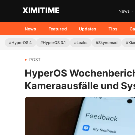
News
News
Featured
Updates
Tips
Ca
#HyperOS 4
#HyperOS 3.1
#Leaks
#Skynomad
#Xia
POST
HyperOS Wochenberich
Kameraausfälle und S