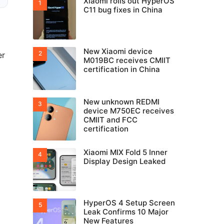
Xiaomi rolls out HyperOS
C11 bug fixes in China
New Xiaomi device
er
M019BC receives CMIIT
certification in China
New unknown REDMI
device M750EC receives
CMIIT and FCC
certification
Xiaomi MIX Fold 5 Inner
Display Design Leaked
HyperOS 4 Setup Screen
Leak Confirms 10 Major
New Features