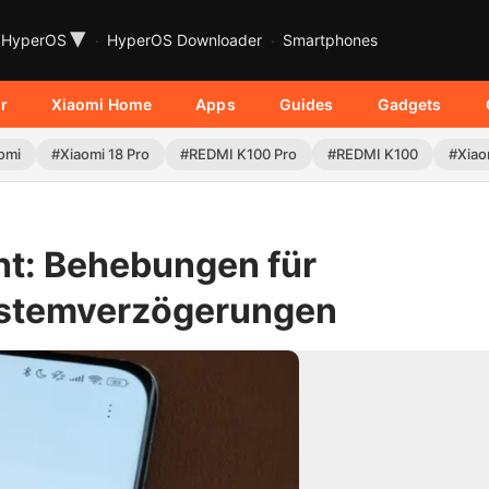
▾
HyperOS
HyperOS Downloader
Smartphones
r
Xiaomi Home
Apps
Guides
Gadgets
omi
#Xiaomi 18 Pro
#REDMI K100 Pro
#REDMI K100
#Xiao
t: Behebungen für
ystemverzögerungen