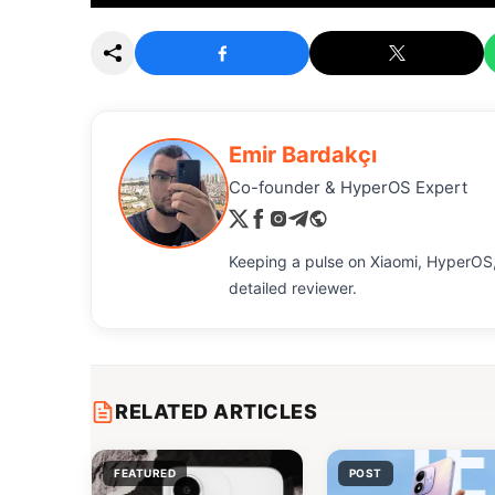
Emir Bardakçı
Co-founder & HyperOS Expert
Keeping a pulse on Xiaomi, HyperOS,
detailed reviewer.
RELATED ARTICLES
FEATURED
POST