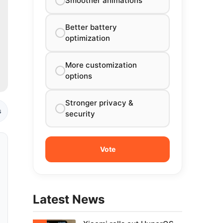
Smoother animations
Better battery
optimization
More customization
options
Stronger privacy &
s
security
Latest News