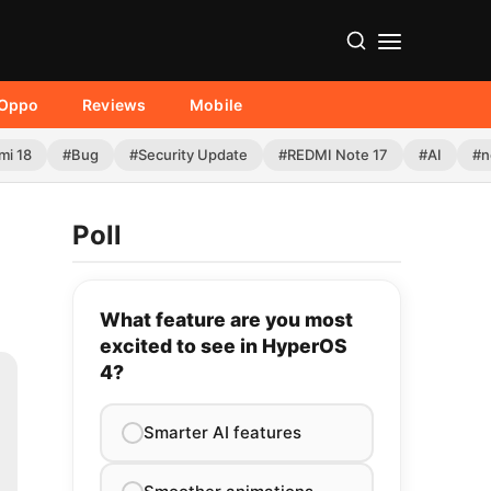
Oppo
Reviews
Mobile
mi 18
#Bug
#Security Update
#REDMI Note 17
#AI
#n
Poll
What feature are you most
excited to see in HyperOS
4?
Smarter AI features