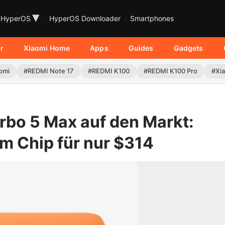
▾
HyperOS
HyperOS Downloader
Smartphones
r
Xiaomi Home
Apps
Guides
Gadgets
omi
#REDMI Note 17
#REDMI K100
#REDMI K100 Pro
#Xia
rbo 5 Max auf den Markt:
 Chip für nur $314