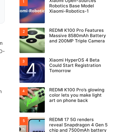
Xiaomi Open-Sources
Robotics Base Model
Xiaomi-Robotics-1
REDMI K100 Pro Features
Massive 8580mAh Battery
and 200MP Triple Camera
em
D-
Xiaomi HyperOS 4 Beta
Could Start Registration
Tomorrow
REDMI K100 Pro’s glowing
m
color lets you make light
art on phone back
REDMI 17 5G renders
reveal Snapdragon 4 Gen 5
chip and 7500mAh battery