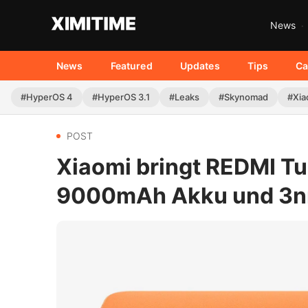
News
News
Featured
Updates
Tips
Ca
#HyperOS 4
#HyperOS 3.1
#Leaks
#Skynomad
#Xia
POST
Xiaomi bringt REDMI Tu
9000mAh Akku und 3nm