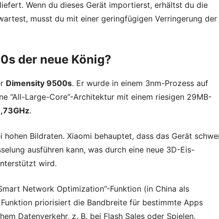
fert. Wenn du dieses Gerät importierst, erhältst du die
wartest, musst du mit einer geringfügigen Verringerung der
00s der neue König?
er
Dimensity 9500s
. Er wurde in einem 3nm-Prozess auf
ne “All-Large-Core”-Architektur mit einem riesigen 29MB-
,73GHz
.
ei hohen Bildraten. Xiaomi behauptet, dass das Gerät schwe
sselung ausführen kann, was durch eine neue 3D-Eis-
terstützt wird.
Smart Network Optimization”-Funktion (in China als
Funktion priorisiert die Bandbreite für bestimmte Apps
hem Datenverkehr, z. B. bei Flash Sales oder Spielen.