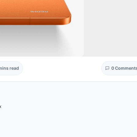
mins read
0 Comment
x