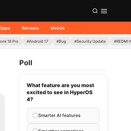
Oppo
Reviews
Mobile
omi 18 Pro
#Android 17
#Bug
#Security Update
#REDMI N
Poll
What feature are you most
excited to see in HyperOS
4?
Smarter AI features