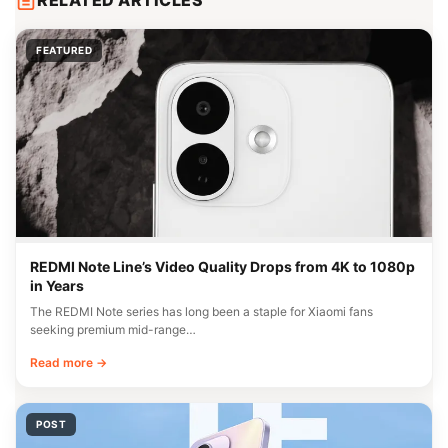
FEATURED
REDMI Note Line’s Video Quality Drops from 4K to 1080p
in Years
The REDMI Note series has long been a staple for Xiaomi fans
seeking premium mid-range…
Read more →
POST