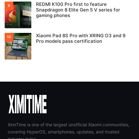
REDMI K100 Pro first to feature
Snapdragon 8 Elite Gen 5 V series for
gaming phones
Xiaomi Pad 8S Pro with XRING O3 and 9
Pro models pass certification
XimiTime is one of the largest unofficial Xiaomi communities,
covering HyperOS, smartphones, updates, and trusted
industry leaks.