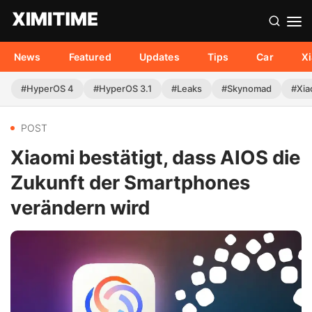
News
Featured
Updates
Tips
Car
X
#HyperOS 4
#HyperOS 3.1
#Leaks
#Skynomad
#Xia
POST
Xiaomi bestätigt, dass AIOS die
Zukunft der Smartphones
verändern wird