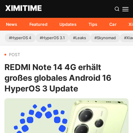
News
Featured
Updates
Tips
Car
X
#HyperOS 4
#HyperOS 3.1
#Leaks
#Skynomad
#Xia
POST
REDMI Note 14 4G erhält
großes globales Android 16
HyperOS 3 Update