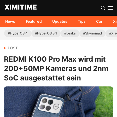
News
Featured
Updates
Tips
Car
X
#HyperOS 4
#HyperOS 3.1
#Leaks
#Skynomad
#Xia
POST
REDMI K100 Pro Max wird mit
200+50MP Kameras und 2nm
SoC ausgestattet sein