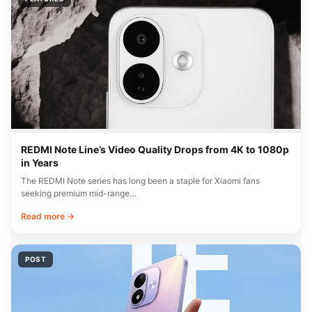
REDMI Note Line’s Video Quality Drops from 4K to 1080p
in Years
The REDMI Note series has long been a staple for Xiaomi fans
seeking premium mid-range…
Read more →
POST