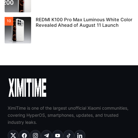
REDMI K100 Pro Max Luminous White Color
Revealed Ahead of August 11 Launch
XimiTime is one of the largest unofficial Xiaomi communities,
covering HyperOS, smartphones, updates, and trusted
industry leaks.