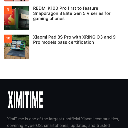
REDMI K100 Pro first to feature
Snapdragon 8 Elite Gen 5 V series for
gaming phones
Xiaomi Pad 8S Pro with XRING O3 and 9
Pro models pass certification
XimiTime is one of the largest unofficial Xiaomi communities,
covering HyperOS, smartphones, updates, and trusted