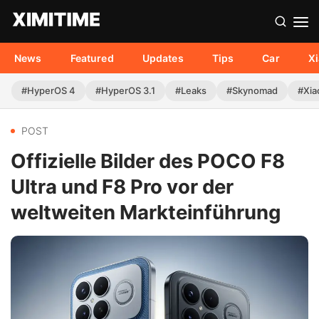
News
Featured
Updates
Tips
Car
X
#HyperOS 4
#HyperOS 3.1
#Leaks
#Skynomad
#Xia
POST
Offizielle Bilder des POCO F8
Ultra und F8 Pro vor der
weltweiten Markteinführung