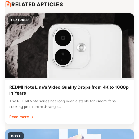
RELATED ARTICLES
FEATURED
REDMI Note Line’s Video Quality Drops from 4K to 1080p
in Years
The REDMI Note series has long been a staple for Xiaomi fans
seeking premium mid-range…
Read more →
POST