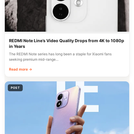
REDMI Note Line’s Video Quality Drops from 4K to 1080p
in Years
The REDMI Note series has long been a staple for Xiaomi fans
seeking premium mid-range…
Read more →
POST