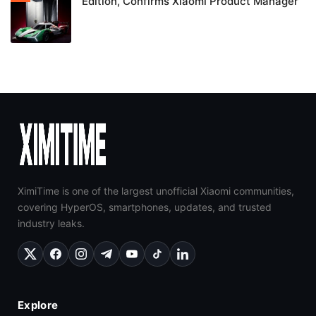
Edition, Confirms Xiaomi Product Manager
XimiTime is one of the largest unofficial Xiaomi communities,
covering HyperOS, smartphones, updates, and trusted
industry leaks.
Explore