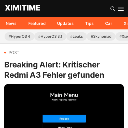
News
Featured
Updates
Tips
Car
X
#HyperOS 4
#HyperOS 3.1
#Leaks
#Skynomad
#Xia
POST
Breaking Alert: Kritischer
Redmi A3 Fehler gefunden