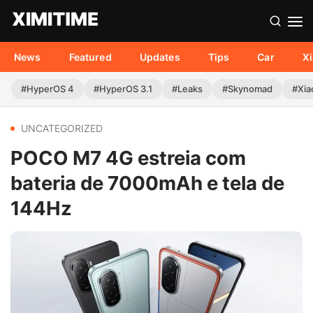
News
Featured
Updates
Tips
Car
X
#HyperOS 4
#HyperOS 3.1
#Leaks
#Skynomad
#Xia
UNCATEGORIZED
POCO M7 4G estreia com
bateria de 7000mAh e tela de
144Hz