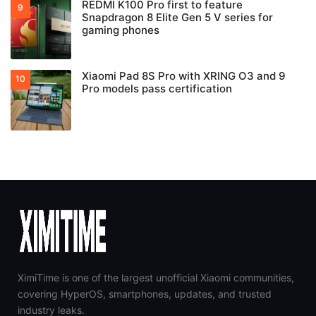
REDMI K100 Pro first to feature
Snapdragon 8 Elite Gen 5 V series for
gaming phones
Xiaomi Pad 8S Pro with XRING O3 and 9
Pro models pass certification
XimiTime is one of the largest unofficial Xiaomi communities,
covering HyperOS, smartphones, updates, and trusted
industry leaks.