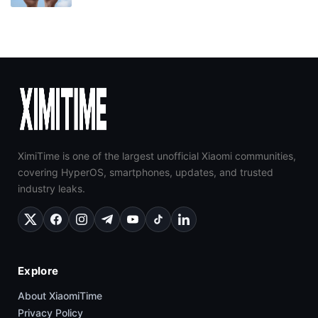
XimiTime is one of the largest unofficial Xiaomi communities,
covering HyperOS, smartphones, updates, and trusted
industry leaks.
Explore
About XiaomiTime
Privacy Policy