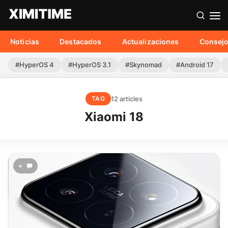
Noticias
Destacados
Actualizaciones
Consej
#HyperOS 4
#HyperOS 3.1
#Skynomad
#Android 17
12 articles
TAG
Xiaomi 18
+