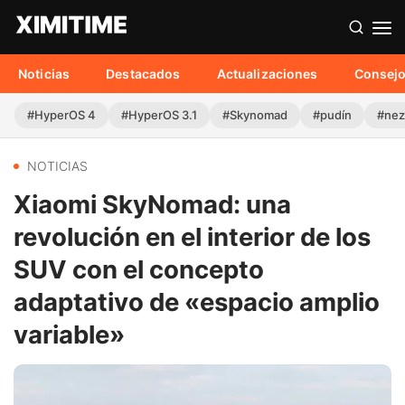
Noticias
Destacados
Actualizaciones
Consej
#HyperOS 4
#HyperOS 3.1
#Skynomad
#pudín
#nez
NOTICIAS
Xiaomi SkyNomad: una
revolución en el interior de los
SUV con el concepto
adaptativo de «espacio amplio
variable»