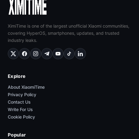
XimiTime is one of the largest unofficial Xiaomi communities,
covering HyperOS, smartphones, updates, and trusted
industry leaks.
Explore
About XiaomiTime
Privacy Policy
Contact Us
Write For Us
Cookie Policy
Popular