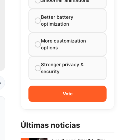
Smoother animations
Better battery
optimization
More customization
options
Stronger privacy &
security
s
Últimas noticias