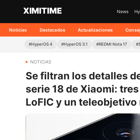
News
Hy
Noticias
Destacados
Actualizaciones
Conse
#HyperOS 4
#HyperOS 3.1
#REDMI Nota 17
#
NOTICIAS
Se filtran los detalles 
serie 18 de Xiaomi: tre
LoFIC y un teleobjetiv