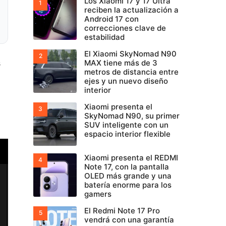
Los Xiaomi 17 y 17 Ultra
reciben la actualización a
Android 17 con
correcciones clave de
estabilidad
El Xiaomi SkyNomad N90
s
MAX tiene más de 3
metros de distancia entre
ejes y un nuevo diseño
interior
Xiaomi presenta el
SkyNomad N90, su primer
SUV inteligente con un
espacio interior flexible
Xiaomi presenta el REDMI
Note 17, con la pantalla
OLED más grande y una
batería enorme para los
gamers
El Redmi Note 17 Pro
vendrá con una garantía