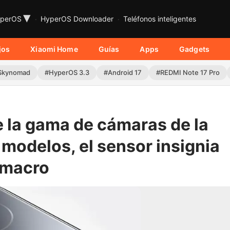
▾
perOS
HyperOS Downloader
Teléfonos inteligentes
jos
Xiaomi Home
Guías
Apps
Gadgets
Skynomad
#HyperOS 3.3
#Android 17
#REDMI Note 17 Pro
de la gama de cámaras de la
s modelos, el sensor insignia
o macro