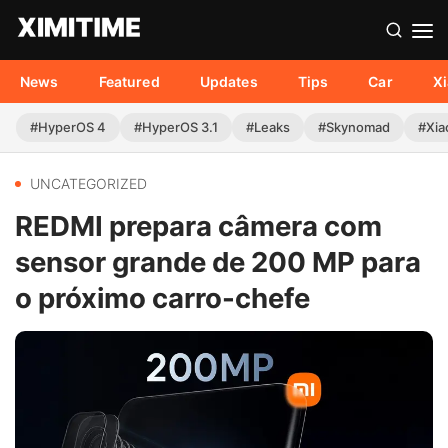
News
Featured
Updates
Tips
Car
X
#HyperOS 4
#HyperOS 3.1
#Leaks
#Skynomad
#Xia
UNCATEGORIZED
REDMI prepara câmera com
sensor grande de 200 MP para
o próximo carro-chefe