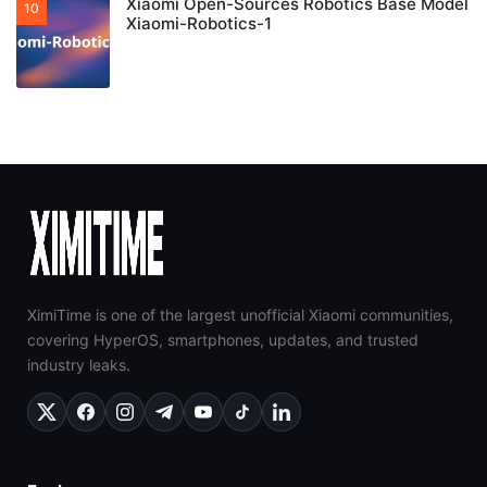
Xiaomi Open-Sources Robotics Base Model
Xiaomi-Robotics-1
XimiTime is one of the largest unofficial Xiaomi communities,
covering HyperOS, smartphones, updates, and trusted
industry leaks.