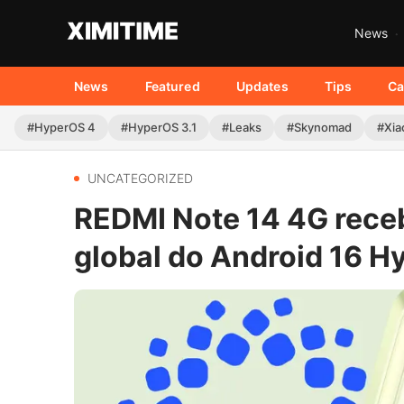
News
News
Featured
Updates
Tips
Ca
#HyperOS 4
#HyperOS 3.1
#Leaks
#Skynomad
#Xia
UNCATEGORIZED
REDMI Note 14 4G receb
global do Android 16 H