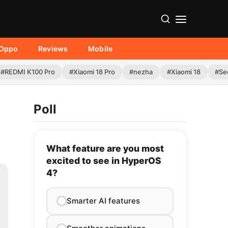
Oppo
Reviews
Mobile
#REDMI K100 Pro
#Xiaomi 18 Pro
#nezha
#Xiaomi 18
#Se
Poll
What feature are you most
excited to see in HyperOS
4?
Smarter AI features