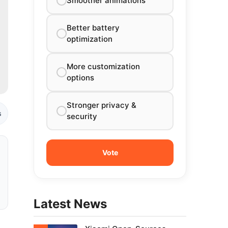
Smoother animations
Better battery
optimization
More customization
options
Stronger privacy &
s
security
Latest News