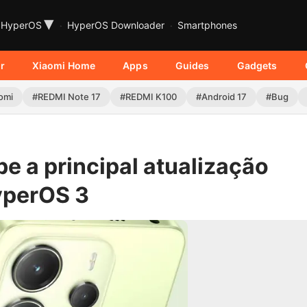
▾
HyperOS
HyperOS Downloader
Smartphones
r
Xiaomi Home
Apps
Guides
Gadgets
omi
#REDMI Note 17
#REDMI K100
#Android 17
#Bug
e a principal atualização
yperOS 3