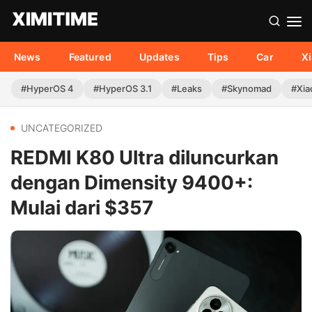
News
Featured
Updates
Tips
Car
X
#HyperOS 4
#HyperOS 3.1
#Leaks
#Skynomad
#Xia
UNCATEGORIZED
REDMI K80 Ultra diluncurkan
dengan Dimensity 9400+:
Mulai dari $357