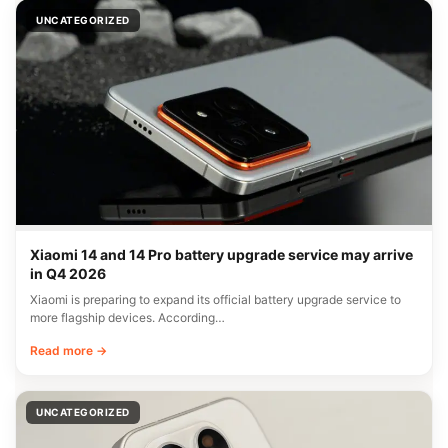
UNCATEGORIZED
Xiaomi 14 and 14 Pro battery upgrade service may arrive
in Q4 2026
Xiaomi is preparing to expand its official battery upgrade service to
more flagship devices. According…
Read more →
UNCATEGORIZED