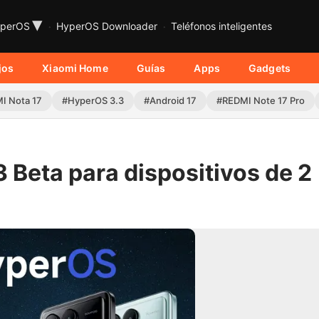
▾
perOS
HyperOS Downloader
Teléfonos inteligentes
jos
Xiaomi Home
Guías
Apps
Gadgets
I Nota 17
#HyperOS 3.3
#Android 17
#REDMI Note 17 Pro
 Beta para dispositivos de 2