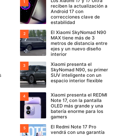
Los Xiaomi 17 y 17 Ultra
reciben la actualización a
Android 17 con
correcciones clave de
estabilidad
El Xiaomi SkyNomad N90
MAX tiene más de 3
metros de distancia entre
ejes y un nuevo diseño
interior
Xiaomi presenta el
SkyNomad N90, su primer
s
SUV inteligente con un
espacio interior flexible
Xiaomi presenta el REDMI
Note 17, con la pantalla
OLED más grande y una
batería enorme para los
gamers
El Redmi Note 17 Pro
vendrá con una garantía