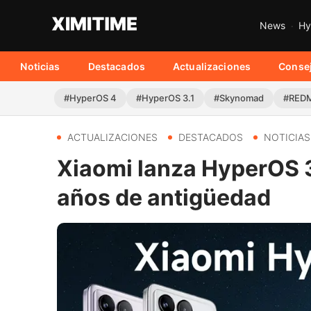
News
Hy
Noticias
Destacados
Actualizaciones
Conse
#HyperOS 4
#HyperOS 3.1
#Skynomad
#REDM
ACTUALIZACIONES
DESTACADOS
NOTICIAS
Xiaomi lanza HyperOS 3
años de antigüedad