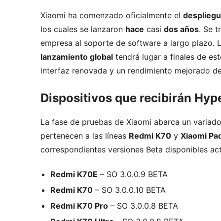
Xiaomi ha comenzado oficialmente el
desplieg
los cuales se lanzaron
hace
casi
dos años
. Se 
empresa al soporte de software a largo plazo. 
lanzamiento global
tendrá lugar a finales de est
interfaz renovada y un rendimiento mejorado del
Dispositivos que recibirán Hyp
La fase de pruebas de Xiaomi abarca un variado
pertenecen a las líneas
Redmi K70
y
Xiaomi Pa
correspondientes versiones Beta disponibles ac
Redmi K70E
– SO 3.0.0.9 BETA
Redmi K70
– SO 3.0.0.10 BETA
Redmi K70 Pro
– SO 3.0.0.8 BETA