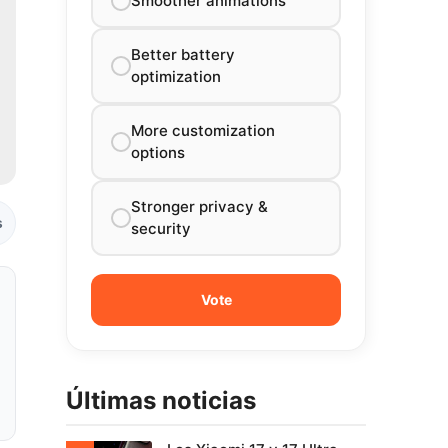
Smoother animations
Better battery
optimization
More customization
options
Stronger privacy &
s
security
Últimas noticias