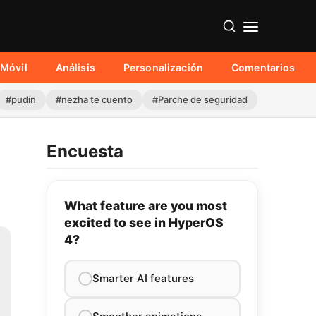
Móvil
Análisis
Personalización
Comentarios
#pudín
#nezha te cuento
#Parche de seguridad
Encuesta
What feature are you most
excited to see in HyperOS
4?
Smarter AI features