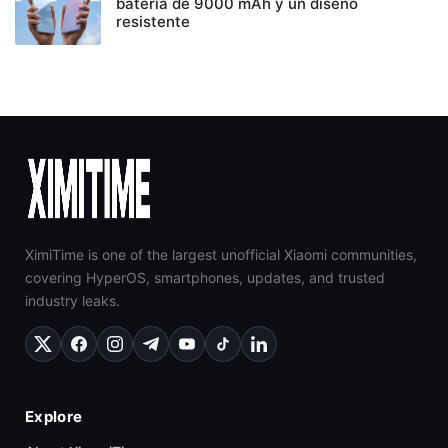
batería de 9000 mAh y un diseño
resistente
XimiTime is one of the largest unofficial Xiaomi communities,
covering HyperOS, smartphones, updates, and trusted
industry leaks.
Explore