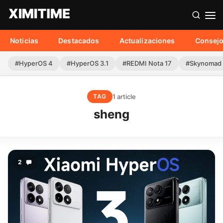
Noticias
Destacados
Actualizaciones
Consej
#HyperOS 4
#HyperOS 3.1
#REDMI Nota 17
#Skynomad
1 article
TAG
sheng
2