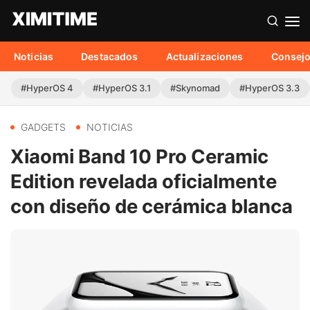
Noticias
Destacados
Actualizaciones
Consej
#HyperOS 4
#HyperOS 3.1
#Skynomad
#HyperOS 3.3
GADGETS
NOTICIAS
Xiaomi Band 10 Pro Ceramic
Edition revelada oficialmente
con diseño de cerámica blanca