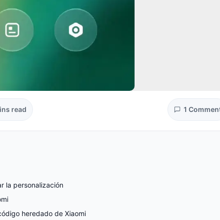
ins read
1 Commen
r la personalización
omi
 código heredado de Xiaomi