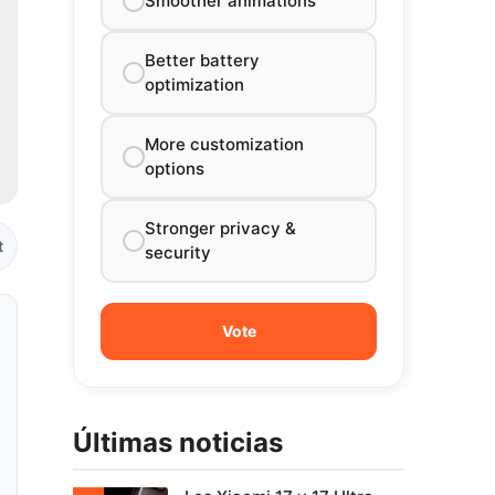
Smoother animations
Better battery
optimization
More customization
options
Stronger privacy &
t
security
Últimas noticias