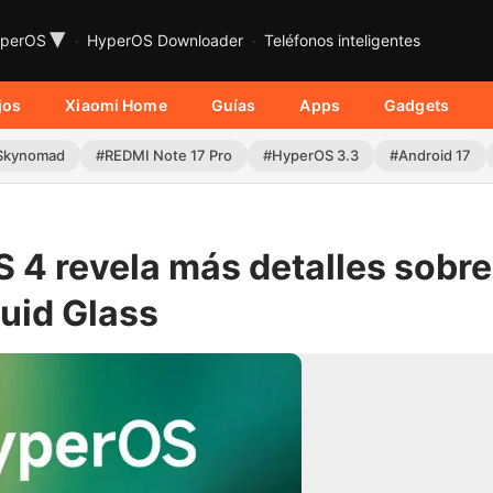
▾
perOS
HyperOS Downloader
Teléfonos inteligentes
jos
Xiaomi Home
Guías
Apps
Gadgets
Skynomad
#REDMI Note 17 Pro
#HyperOS 3.3
#Android 17
S 4 revela más detalles sobre
quid Glass