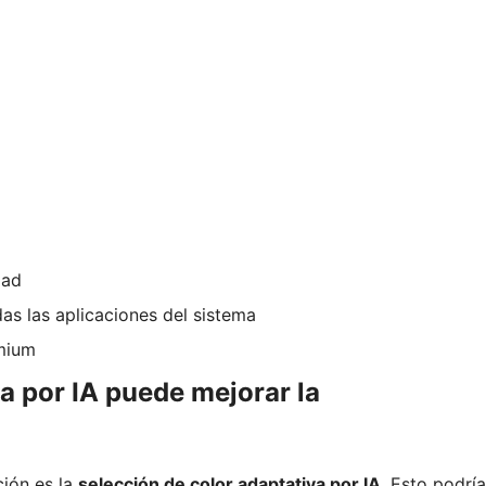
dad
s las aplicaciones del sistema
emium
a por IA puede mejorar la
ción es la
selección de color adaptativa por IA
. Esto podría