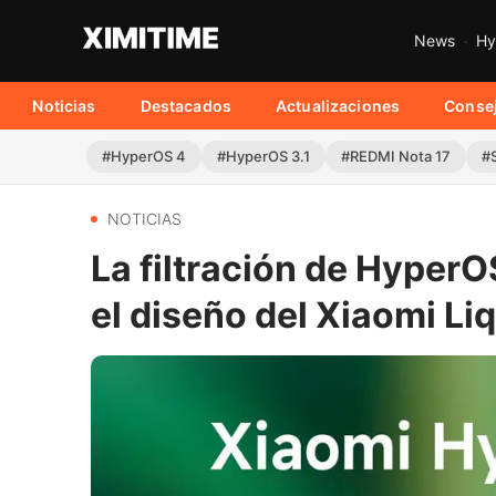
News
Hy
Noticias
Destacados
Actualizaciones
Conse
#HyperOS 4
#HyperOS 3.1
#REDMI Nota 17
#
NOTICIAS
La filtración de HyperO
el diseño del Xiaomi Li