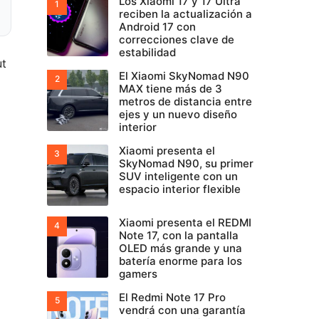
Los Xiaomi 17 y 17 Ultra
reciben la actualización a
Android 17 con
correcciones clave de
estabilidad
ut
El Xiaomi SkyNomad N90
MAX tiene más de 3
metros de distancia entre
ejes y un nuevo diseño
interior
Xiaomi presenta el
SkyNomad N90, su primer
SUV inteligente con un
espacio interior flexible
Xiaomi presenta el REDMI
Note 17, con la pantalla
OLED más grande y una
batería enorme para los
gamers
El Redmi Note 17 Pro
vendrá con una garantía