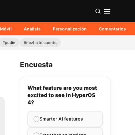
Móvil
Análisis
Personalización
Comentarios
#pudín
#nezha te cuento
Encuesta
What feature are you most
excited to see in HyperOS
4?
Smarter AI features