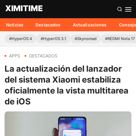
Noticias
Destacados
Actualizaciones
Consej
#HyperOS 4
#HyperOS 3.1
#Skynomad
#REDMI Nota 17
APPS
DESTACADOS
La actualización del lanzador
del sistema Xiaomi estabiliza
oficialmente la vista multitarea
de iOS