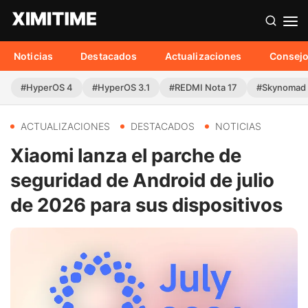
Noticias
Destacados
Actualizaciones
Consej
#HyperOS 4
#HyperOS 3.1
#REDMI Nota 17
#Skynomad
ACTUALIZACIONES
DESTACADOS
NOTICIAS
Xiaomi lanza el parche de
seguridad de Android de julio
de 2026 para sus dispositivos