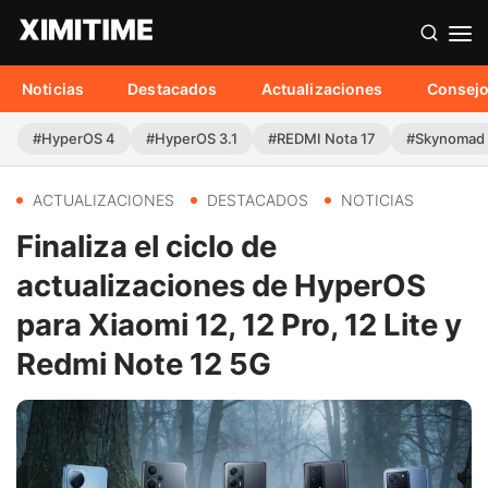
Noticias
Destacados
Actualizaciones
Consej
#HyperOS 4
#HyperOS 3.1
#REDMI Nota 17
#Skynomad
ACTUALIZACIONES
DESTACADOS
NOTICIAS
Finaliza el ciclo de
actualizaciones de HyperOS
para Xiaomi 12, 12 Pro, 12 Lite y
Redmi Note 12 5G