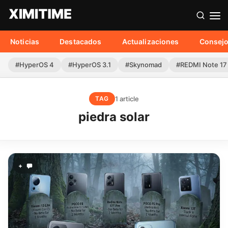
Noticias
Destacados
Actualizaciones
Consej
#HyperOS 4
#HyperOS 3.1
#Skynomad
#REDMI Note 17
1 article
TAG
piedra solar
+