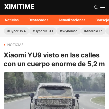
Noticias
Destacados
Actualizaciones
Consej
#HyperOS 4
#HyperOS 3.1
#Skynomad
#Android 17
NOTICIAS
Xiaomi YU9 visto en las calles
con un cuerpo enorme de 5,2 m