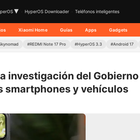
▾
perOS
HyperOS Downloader
Teléfonos inteligentes
jos
Xiaomi Home
Guías
Apps
Gadgets
Skynomad
#REDMI Note 17 Pro
#HyperOS 3.3
#Android 17
a investigación del Gobierno
us smartphones y vehículos