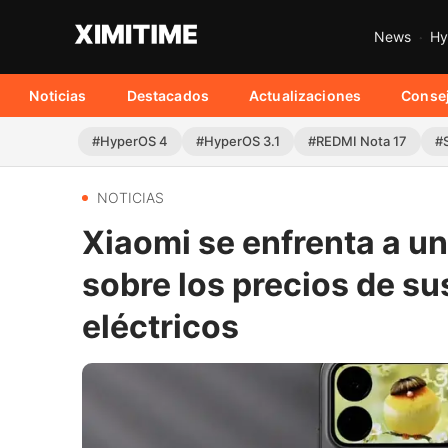
News
Hy
Noticias
Destacados
Actualizaciones
Conse
#HyperOS 4
#HyperOS 3.1
#REDMI Nota 17
#
NOTICIAS
Xiaomi se enfrenta a un
sobre los precios de s
eléctricos