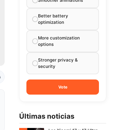
Smoother animations
Better battery
optimization
More customization
options
Stronger privacy &
security
s
Últimas noticias