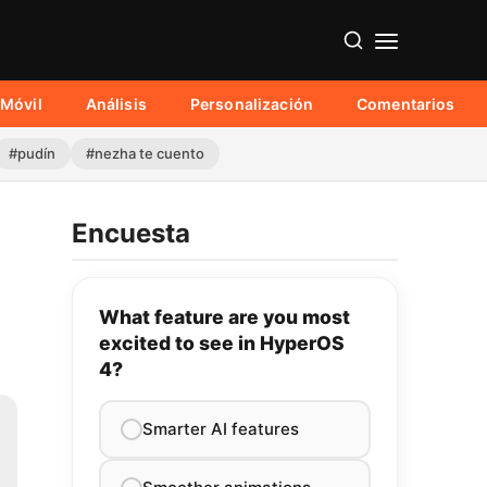
Móvil
Análisis
Personalización
Comentarios
#pudín
#nezha te cuento
Encuesta
What feature are you most
excited to see in HyperOS
4?
Smarter AI features