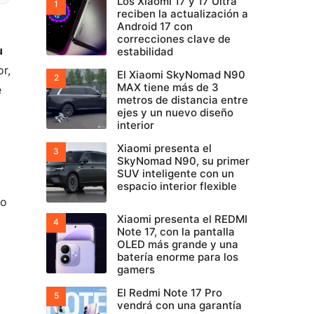
Los Xiaomi 17 y 17 Ultra
reciben la actualización a
Android 17 con
correcciones clave de
u
estabilidad
r,
El Xiaomi SkyNomad N90
MAX tiene más de 3
e
metros de distancia entre
ejes y un nuevo diseño
interior
Xiaomi presenta el
SkyNomad N90, su primer
SUV inteligente con un
espacio interior flexible
do
Xiaomi presenta el REDMI
Note 17, con la pantalla
OLED más grande y una
batería enorme para los
gamers
El Redmi Note 17 Pro
vendrá con una garantía