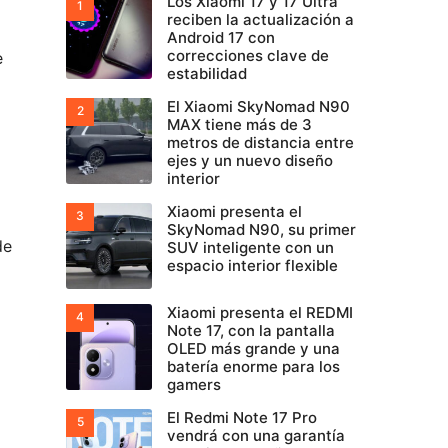
Los Xiaomi 17 y 17 Ultra
reciben la actualización a
Android 17 con
correcciones clave de
e
estabilidad
El Xiaomi SkyNomad N90
MAX tiene más de 3
metros de distancia entre
ejes y un nuevo diseño
interior
Xiaomi presenta el
SkyNomad N90, su primer
de
SUV inteligente con un
espacio interior flexible
Xiaomi presenta el REDMI
Note 17, con la pantalla
OLED más grande y una
batería enorme para los
gamers
El Redmi Note 17 Pro
vendrá con una garantía