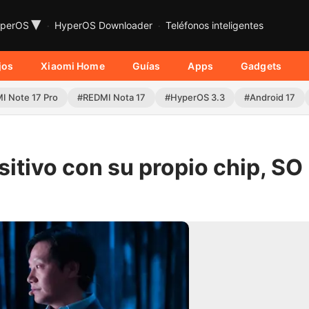
▾
perOS
HyperOS Downloader
Teléfonos inteligentes
jos
Xiaomi Home
Guías
Apps
Gadgets
I Note 17 Pro
#REDMI Nota 17
#HyperOS 3.3
#Android 17
itivo con su propio chip, SO