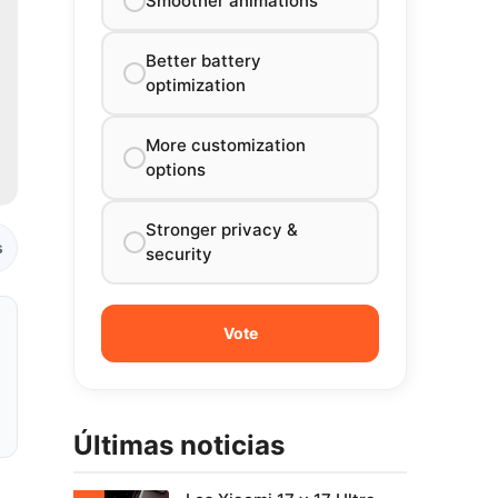
Smoother animations
Better battery
optimization
More customization
options
Stronger privacy &
s
security
Últimas noticias