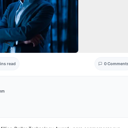
ins read
0 Comment
 nm