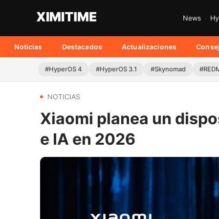
News
Hy
Noticias
Destacados
Actualizaciones
Conse
#HyperOS 4
#HyperOS 3.1
#Skynomad
#REDM
NOTICIAS
Xiaomi planea un dispos
e IA en 2026