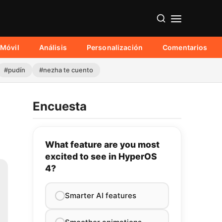
Móvil
Análisis
Personalización
Comentarios
#pudín
#nezha te cuento
Encuesta
What feature are you most
excited to see in HyperOS
4?
Smarter AI features