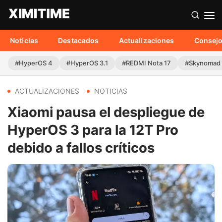
Noticias
Destacados
Actualizaciones
Consej
#HyperOS 4
#HyperOS 3.1
#REDMI Nota 17
#Skynomad
ACTUALIZACIONES
NOTICIAS
Xiaomi pausa el despliegue de
HyperOS 3 para la 12T Pro
debido a fallos críticos