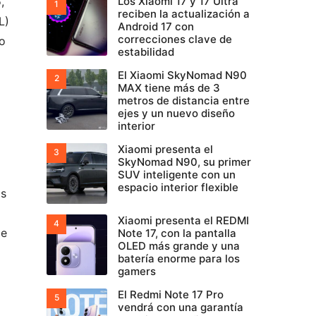
6
,
Los Xiaomi 17 y 17 Ultra
reciben la actualización a
L)
Android 17 con
correcciones clave de
co
estabilidad
El Xiaomi SkyNomad N90
MAX tiene más de 3
metros de distancia entre
ejes y un nuevo diseño
interior
Xiaomi presenta el
SkyNomad N90, su primer
SUV inteligente con un
espacio interior flexible
as
Xiaomi presenta el REDMI
de
Note 17, con la pantalla
OLED más grande y una
batería enorme para los
gamers
El Redmi Note 17 Pro
vendrá con una garantía