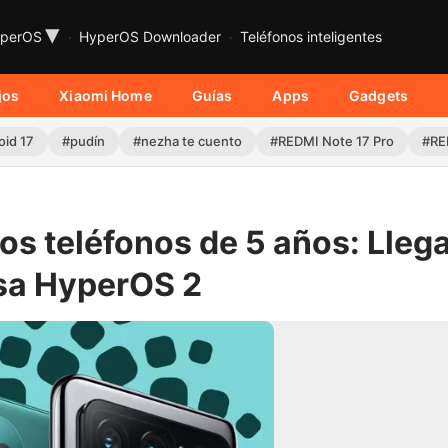
▾
perOS
HyperOS Downloader
Teléfonos inteligentes
jos
Xiaomi Home
Guías
Apps
Gadgets
oid 17
#pudín
#nezha te cuento
#REDMI Note 17 Pro
#RE
los teléfonos de 5 años: Lleg
esa HyperOS 2