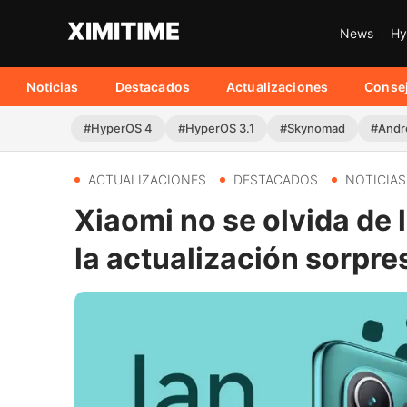
News
Hy
Noticias
Destacados
Actualizaciones
Conse
#HyperOS 4
#HyperOS 3.1
#Skynomad
#Andr
ACTUALIZACIONES
DESTACADOS
NOTICIAS
Xiaomi no se olvida de 
la actualización sorpr