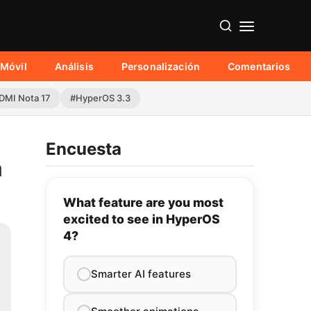
Móvil
Análisis
Personalización
Comentarios
DMI Nota 17
#HyperOS 3.3
Encuesta
a
What feature are you most
excited to see in HyperOS
4?
Smarter AI features