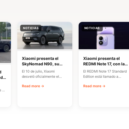
NOTICIAS
NOTICIAS
Xiaomi presenta el
Xiaomi presenta el
SkyNomad N90, su
REDMI Note 17, con la
primer SUV inteligente
pantalla OLED más
El 10 de julio, Xiaomi
El REDMI Note 17 Standard
d
con un espacio interior
grande y una batería
desveló oficialmente el
Edition está llamado a
 de
flexible
enorme para los
nombre y los detalles de
marcar un nuevo hito en el…
ia
gamers
Read more →
Read more →
diseño de…
vo
s y
elo…