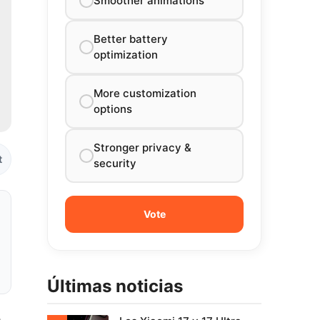
Smoother animations
Better battery
optimization
More customization
options
Stronger privacy &
t
security
Últimas noticias