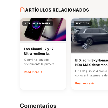
ARTÍCULOS RELACIONADOS
ACTUALIZACIONES
NOTICIAS
Los Xiaomi 17 y 17
Ultra reciben la
actualización a
Xiaomi ha lanzado
El Xiaomi SkyNoma
Android 17 con
oficialmente la primera
N90 MAX tiene más
correcciones clave de
actualización beta basada
3 metros de distanc
El 11 de julio se dieron a
estabilidad
Read more →
en Android 17 para el
entre ejes y un nue
conocer imágenes reale
Xiaomi…
diseño interior
nítidas del próximo mod
Read more →
Comentarios