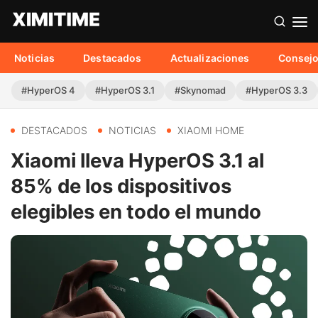
Noticias
Destacados
Actualizaciones
Consej
#HyperOS 4
#HyperOS 3.1
#Skynomad
#HyperOS 3.3
DESTACADOS
NOTICIAS
XIAOMI HOME
Xiaomi lleva HyperOS 3.1 al
85% de los dispositivos
elegibles en todo el mundo