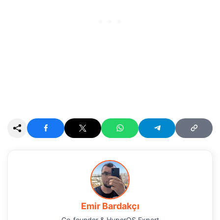
Emir Bardakçı
Co-founder & HyperOS Expert