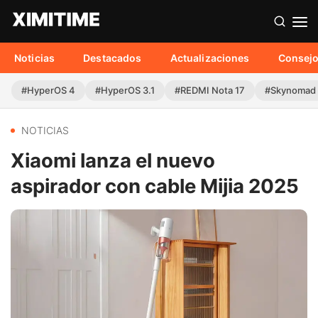
Noticias
Destacados
Actualizaciones
Consej
#HyperOS 4
#HyperOS 3.1
#REDMI Nota 17
#Skynomad
NOTICIAS
Xiaomi lanza el nuevo
aspirador con cable Mijia 2025