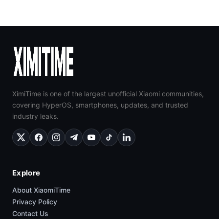
XimiTime is one of the largest unofficial Xiaomi communities,
covering HyperOS, smartphones, updates, and trusted
industry leaks.
Explore
About XiaomiTime
Privacy Policy
Contact Us