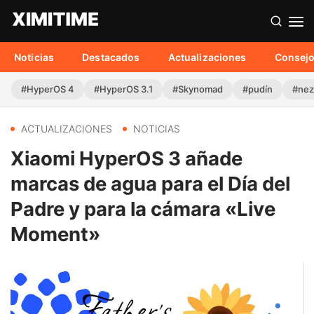
Noticias
Destacados
Actualizaciones
Consej
#HyperOS 4
#HyperOS 3.1
#Skynomad
#pudín
#nez
ACTUALIZACIONES
NOTICIAS
Xiaomi HyperOS 3 añade
marcas de agua para el Día del
Padre y para la cámara «Live
Moment»