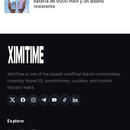
batería de 9000 mAh y un diseño
resistente
XimiTime is one of the largest unofficial Xiaomi communities,
covering HyperOS, smartphones, updates, and trusted
industry leaks.
Explore