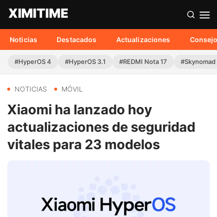
Noticias
Destacados
Actualizaciones
Consej
#HyperOS 4
#HyperOS 3.1
#REDMI Nota 17
#Skynomad
NOTICIAS
MÓVIL
Xiaomi ha lanzado hoy
actualizaciones de seguridad
vitales para 23 modelos