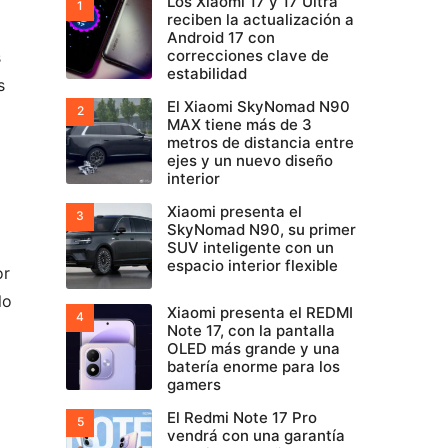
Los Xiaomi 17 y 17 Ultra
reciben la actualización a
Android 17 con
correcciones clave de
s
estabilidad
s
El Xiaomi SkyNomad N90
MAX tiene más de 3
metros de distancia entre
ejes y un nuevo diseño
interior
Xiaomi presenta el
SkyNomad N90, su primer
SUV inteligente con un
espacio interior flexible
or
lo
Xiaomi presenta el REDMI
Note 17, con la pantalla
OLED más grande y una
batería enorme para los
gamers
El Redmi Note 17 Pro
vendrá con una garantía