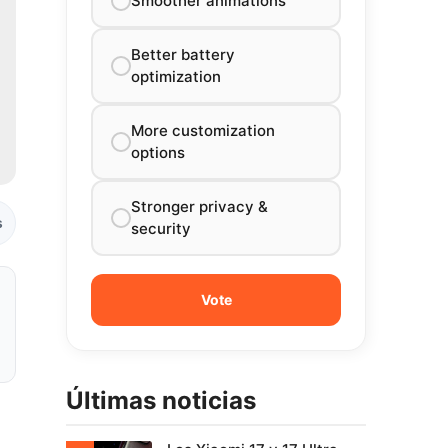
Smoother animations
Better battery
optimization
More customization
options
Stronger privacy &
s
security
Últimas noticias