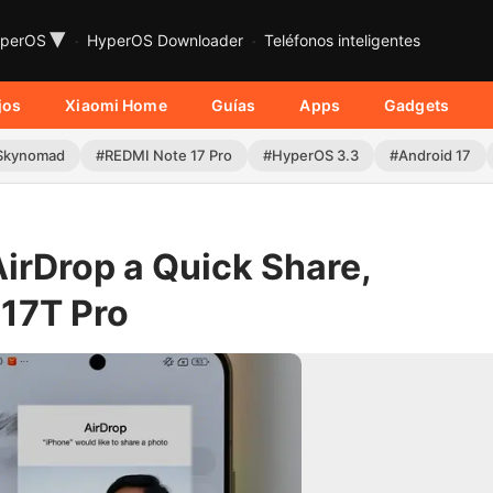
▾
perOS
HyperOS Downloader
Teléfonos inteligentes
jos
Xiaomi Home
Guías
Apps
Gadgets
Skynomad
#REDMI Note 17 Pro
#HyperOS 3.3
#Android 17
irDrop a Quick Share,
17T Pro