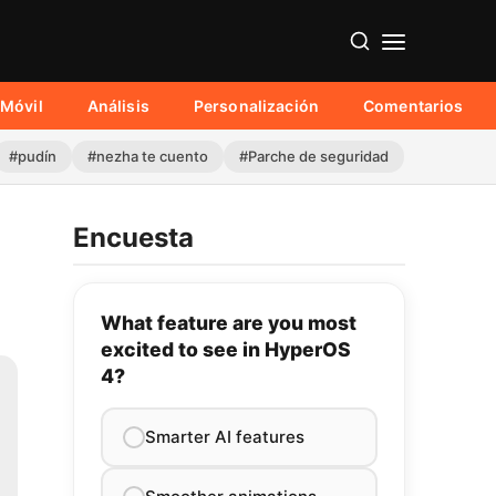
Móvil
Análisis
Personalización
Comentarios
#pudín
#nezha te cuento
#Parche de seguridad
Encuesta
What feature are you most
excited to see in HyperOS
4?
Smarter AI features