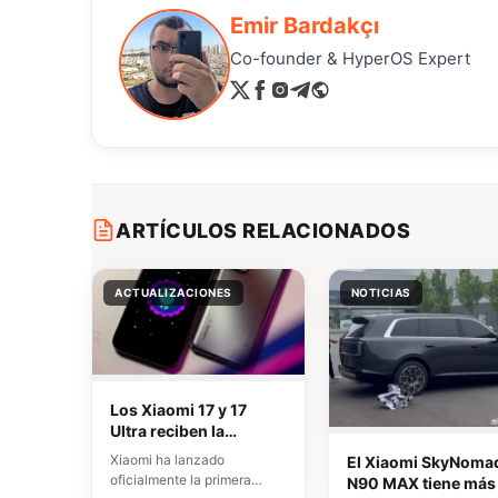
Emir Bardakçı
Co-founder & HyperOS Expert
ARTÍCULOS RELACIONADOS
ACTUALIZACIONES
NOTICIAS
Los Xiaomi 17 y 17
Ultra reciben la
actualización a
Xiaomi ha lanzado
El Xiaomi SkyNoma
Android 17 con
oficialmente la primera
N90 MAX tiene más
correcciones clave de