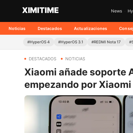
News
Hy
Noticias
Destacados
Actualizaciones
Conse
#HyperOS 4
#HyperOS 3.1
#REDMI Nota 17
#
DESTACADOS
NOTICIAS
Xiaomi añade soporte A
empezando por Xiaomi 