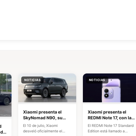
NOTICIAS
NOTICIAS
Xiaomi presenta el
Xiaomi presenta el
SkyNomad N90, su
REDMI Note 17, con la
primer SUV inteligente
pantalla OLED más
El 10 de julio, Xiaomi
El REDMI Note 17 Standard
d
con un espacio interior
grande y una batería
desveló oficialmente el
Edition está llamado a
 de
flexible
enorme para los