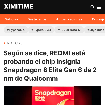
Noticias
Destacados
Actualizaciones
Consej
#HyperOS 4
#HyperOS 3.1
#REDMI Nota 17
#Skynomad
NOTICIAS
Según se dice, REDMI está
probando el chip insignia
Snapdragon 8 Elite Gen 6 de 2
nm de Qualcomm