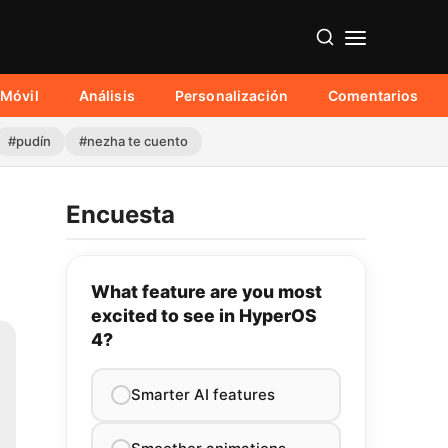
Móvil
Análisis
Personalización
Comentarios
#pudín
#nezha te cuento
Encuesta
What feature are you most
excited to see in HyperOS
4?
Smarter AI features