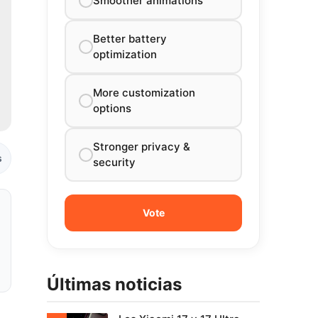
Smoother animations
Better battery
optimization
More customization
options
Stronger privacy &
s
security
Últimas noticias