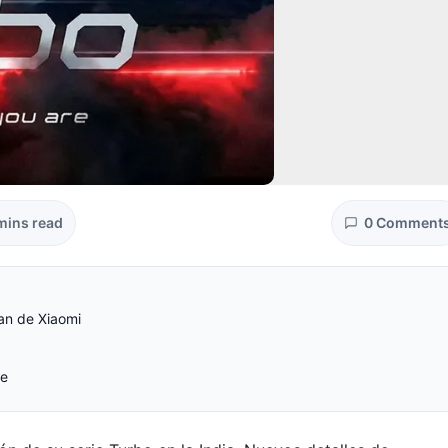
mins read
0 Comment
an de Xiaomi
te