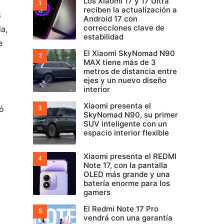
Los Xiaomi 17 y 17 Ultra
reciben la actualización a
8
Android 17 con
correcciones clave de
a,
estabilidad
e
El Xiaomi SkyNomad N90
MAX tiene más de 3
metros de distancia entre
ejes y un nuevo diseño
interior
Xiaomi presenta el
ó
SkyNomad N90, su primer
SUV inteligente con un
espacio interior flexible
Xiaomi presenta el REDMI
Note 17, con la pantalla
OLED más grande y una
batería enorme para los
gamers
El Redmi Note 17 Pro
vendrá con una garantía