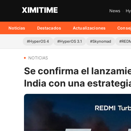
News
Hy
Noticias
Destacados
Actualizaciones
Conse
#HyperOS 4
#HyperOS 3.1
#Skynomad
#REDM
NOTICIAS
Se confirma el lanzami
India con una estrategi