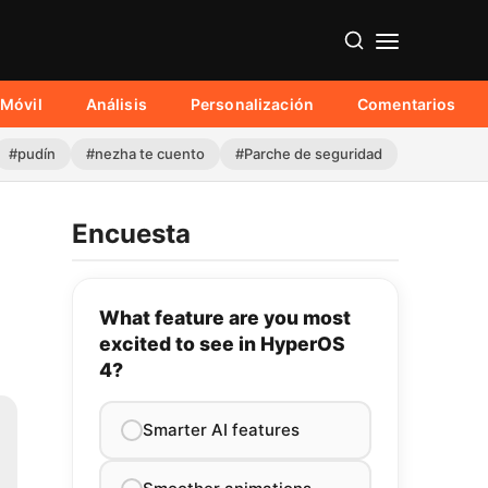
Móvil
Análisis
Personalización
Comentarios
#pudín
#nezha te cuento
#Parche de seguridad
Encuesta
What feature are you most
excited to see in HyperOS
4?
Smarter AI features