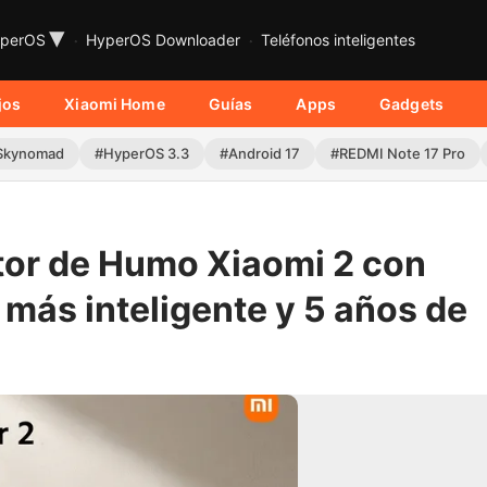
▾
perOS
HyperOS Downloader
Teléfonos inteligentes
jos
Xiaomi Home
Guías
Apps
Gadgets
Skynomad
#HyperOS 3.3
#Android 17
#REDMI Note 17 Pro
ctor de Humo Xiaomi 2 con
 más inteligente y 5 años de