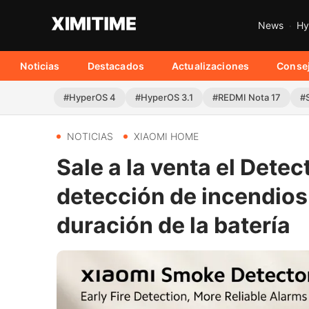
News
Hy
Noticias
Destacados
Actualizaciones
Conse
#HyperOS 4
#HyperOS 3.1
#REDMI Nota 17
#
NOTICIAS
XIAOMI HOME
Sale a la venta el Dete
detección de incendios
duración de la batería