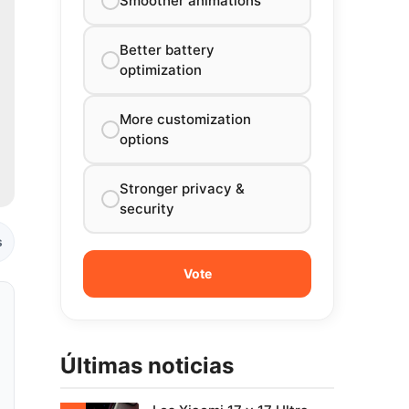
Smoother animations
Better battery
optimization
More customization
options
Stronger privacy &
security
s
Últimas noticias