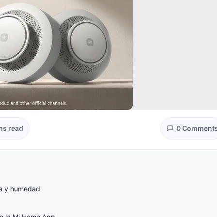
ns read
0 Comment
ra y humedad
de la Mi Home App