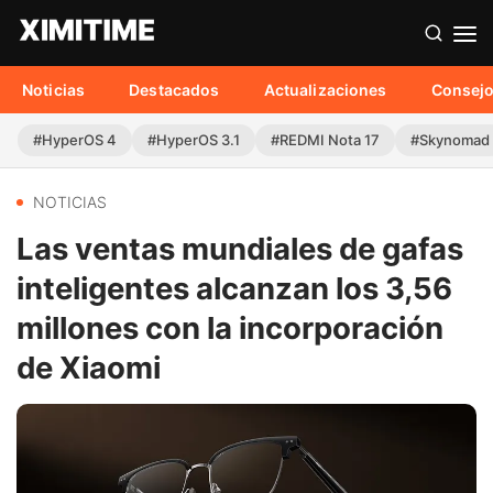
Noticias
Destacados
Actualizaciones
Consej
#HyperOS 4
#HyperOS 3.1
#REDMI Nota 17
#Skynomad
NOTICIAS
Las ventas mundiales de gafas
inteligentes alcanzan los 3,56
millones con la incorporación
de Xiaomi