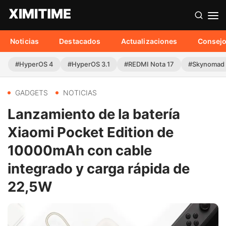
Noticias
Destacados
Actualizaciones
Consej
#HyperOS 4
#HyperOS 3.1
#REDMI Nota 17
#Skynomad
GADGETS
NOTICIAS
Lanzamiento de la batería
Xiaomi Pocket Edition de
10000mAh con cable
integrado y carga rápida de
22,5W