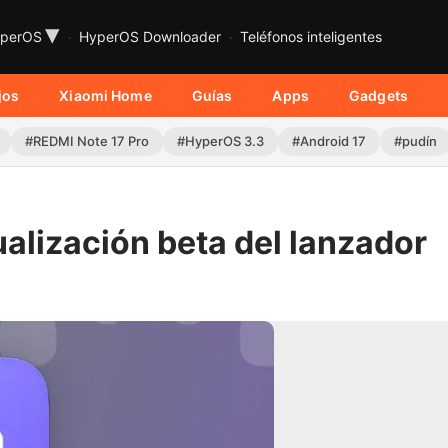
▾
perOS
HyperOS Downloader
Teléfonos inteligentes
jos
Xiaomi Home
Guías
Apps
Gadgets
#REDMI Note 17 Pro
#HyperOS 3.3
#Android 17
#pudín
alización beta del lanzador