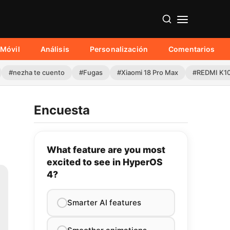
Móvil
Análisis
Personalización
Comentarios
#nezha te cuento
#Fugas
#Xiaomi 18 Pro Max
#REDMI K1
Encuesta
What feature are you most
excited to see in HyperOS
4?
Smarter AI features