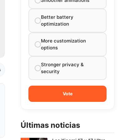
Smoother animations
Better battery
optimization
More customization
options
Stronger privacy &
s
security
Últimas noticias