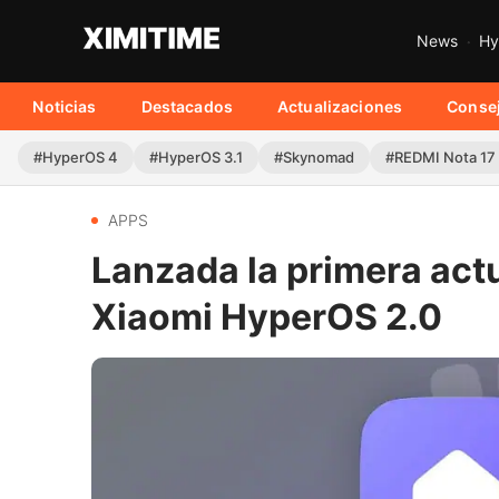
News
Hy
Noticias
Destacados
Actualizaciones
Conse
#HyperOS 4
#HyperOS 3.1
#Skynomad
#REDMI Nota 17
APPS
Lanzada la primera actu
Xiaomi HyperOS 2.0