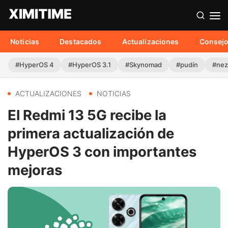
Noticias
Destacados
Actualizaciones
Consej
#HyperOS 4
#HyperOS 3.1
#Skynomad
#pudín
#nez
ACTUALIZACIONES
NOTICIAS
El Redmi 13 5G recibe la
primera actualización de
HyperOS 3 con importantes
mejoras