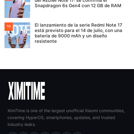
del REDMI Note 17: se confirma el
Snapdragon 6s Gen4 con 12 GB de RAM
El lanzamiento de la serie Redmi Note 17
está previsto para el 14 de julio, con una
batería de 9000 mAh y un diseño
resistente
XimiTime is one of the largest unofficial Xiaomi communities,
covering HyperOS, smartphones, updates, and trusted
industry leaks.