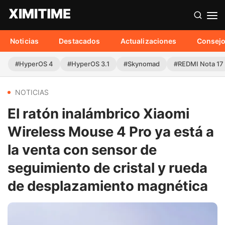
Noticias
Destacados
Actualizaciones
Consej
#HyperOS 4
#HyperOS 3.1
#Skynomad
#REDMI Nota 17
NOTICIAS
El ratón inalámbrico Xiaomi
Wireless Mouse 4 Pro ya está a
la venta con sensor de
seguimiento de cristal y rueda
de desplazamiento magnética