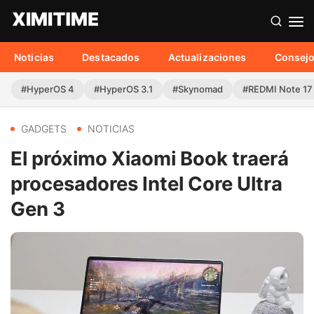
Noticias
Destacados
Actualizaciones
Consej
#HyperOS 4
#HyperOS 3.1
#Skynomad
#REDMI Note 17
GADGETS
NOTICIAS
El próximo Xiaomi Book traerá
procesadores Intel Core Ultra
Gen 3