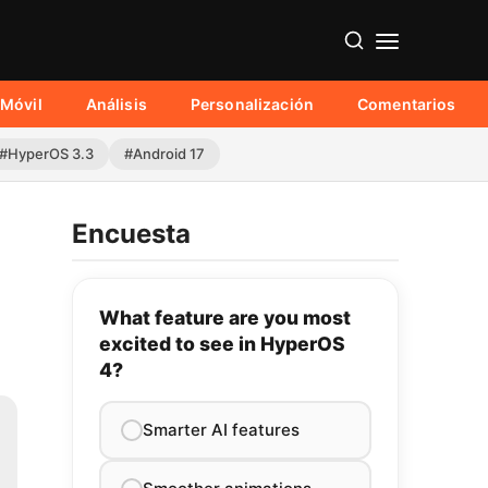
Móvil
Análisis
Personalización
Comentarios
#HyperOS 3.3
#Android 17
Encuesta
What feature are you most
excited to see in HyperOS
4?
Smarter AI features