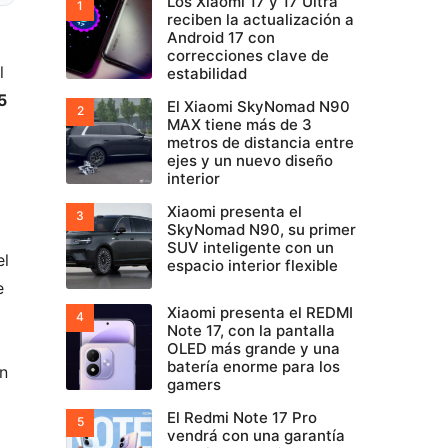
Los Xiaomi 17 y 17 Ultra
reciben la actualización a
Android 17 con
correcciones clave de
l
estabilidad
5
El Xiaomi SkyNomad N90
MAX tiene más de 3
metros de distancia entre
ejes y un nuevo diseño
interior
Xiaomi presenta el
SkyNomad N90, su primer
SUV inteligente con un
el
espacio interior flexible
e
Xiaomi presenta el REDMI
Note 17, con la pantalla
OLED más grande y una
batería enorme para los
án
gamers
El Redmi Note 17 Pro
vendrá con una garantía