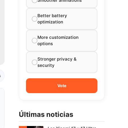
Smoother animations
Better battery
optimization
More customization
options
Stronger privacy &
security
s
Últimas noticias