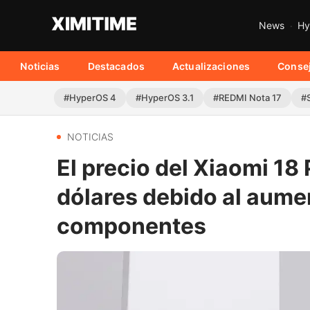
News
Hy
Noticias
Destacados
Actualizaciones
Conse
#HyperOS 4
#HyperOS 3.1
#REDMI Nota 17
#
NOTICIAS
El precio del Xiaomi 18
dólares debido al aumen
componentes