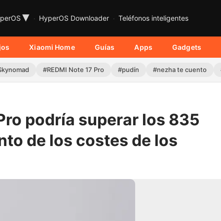
▾
perOS
HyperOS Downloader
Teléfonos inteligentes
jos
Xiaomi Home
Guías
Apps
Gadgets
Skynomad
#REDMI Note 17 Pro
#pudín
#nezha te cuento
 Pro podría superar los 835
to de los costes de los