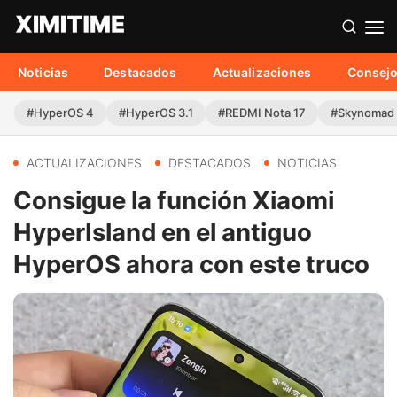
Noticias
Destacados
Actualizaciones
Consej
#HyperOS 4
#HyperOS 3.1
#REDMI Nota 17
#Skynomad
ACTUALIZACIONES
DESTACADOS
NOTICIAS
Consigue la función Xiaomi
HyperIsland en el antiguo
HyperOS ahora con este truco