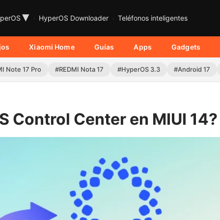
▾
perOS
HyperOS Downloader
Teléfonos inteligentes
jos
Xiaomi Home
Guías
Apps
Gadgets
I Note 17 Pro
#REDMI Nota 17
#HyperOS 3.3
#Android 17
 Control Center en MIUI 14?