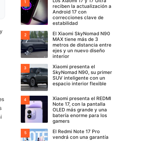
Los Xiaomi 17 y 17 Ultra
reciben la actualización a
Android 17 con
correcciones clave de
estabilidad
ay
El Xiaomi SkyNomad N90
MAX tiene más de 3
metros de distancia entre
ejes y un nuevo diseño
interior
Xiaomi presenta el
SkyNomad N90, su primer
SUV inteligente con un
espacio interior flexible
Xiaomi presenta el REDMI
es
Note 17, con la pantalla
s
OLED más grande y una
batería enorme para los
i
gamers
El Redmi Note 17 Pro
vendrá con una garantía