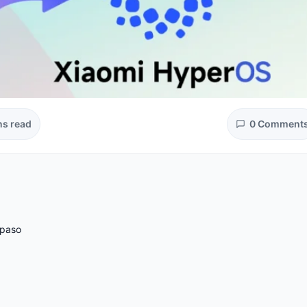
ns read
0 Comment
 paso