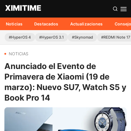
Noticias
Destacados
Actualizaciones
Consej
#HyperOS 4
#HyperOS 3.1
#Skynomad
#REDMI Note 17
NOTICIAS
Anunciado el Evento de
Primavera de Xiaomi (19 de
marzo): Nuevo SU7, Watch S5 y
Book Pro 14