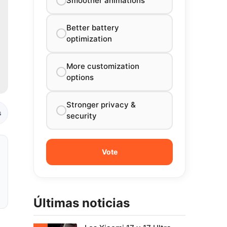
Smoother animations
Better battery
optimization
More customization
options
Stronger privacy &
s
security
Últimas noticias