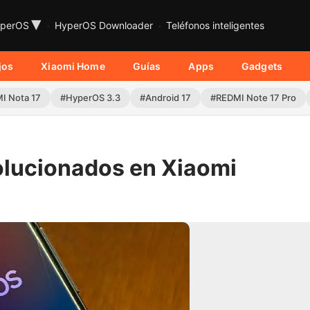
▾
perOS
HyperOS Downloader
Teléfonos inteligentes
jos
Xiaomi Home
Guías
Apps
Gadgets
I Nota 17
#HyperOS 3.3
#Android 17
#REDMI Note 17 Pro
olucionados en Xiaomi