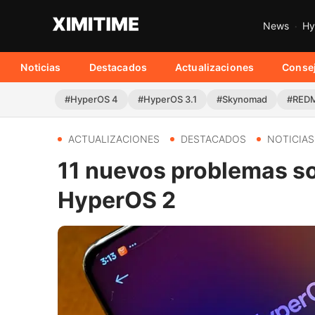
News
Hy
Noticias
Destacados
Actualizaciones
Conse
#HyperOS 4
#HyperOS 3.1
#Skynomad
#REDM
ACTUALIZACIONES
DESTACADOS
NOTICIAS
11 nuevos problemas s
HyperOS 2