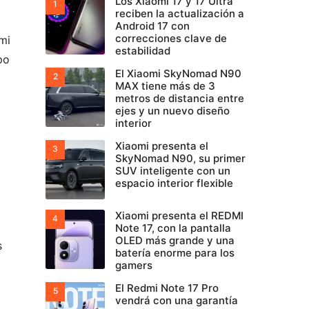
Los Xiaomi 17 y 17 Ultra
reciben la actualización a
Android 17 con
correcciones clave de
omi
estabilidad
po
El Xiaomi SkyNomad N90
MAX tiene más de 3
metros de distancia entre
ejes y un nuevo diseño
interior
Xiaomi presenta el
SkyNomad N90, su primer
SUV inteligente con un
espacio interior flexible
Xiaomi presenta el REDMI
Note 17, con la pantalla
OLED más grande y una
s
batería enorme para los
gamers
El Redmi Note 17 Pro
vendrá con una garantía