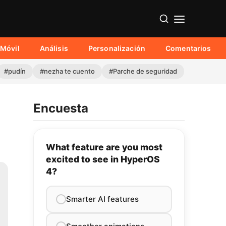
Móvil
Análisis
Personalización
Comentarios
#pudín
#nezha te cuento
#Parche de seguridad
Encuesta
What feature are you most
excited to see in HyperOS
4?
Smarter AI features